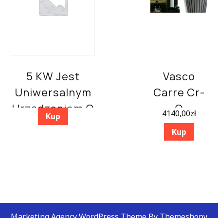
5 KW Jest
Vasco
Uniwersalnym
Carre Cr-
Urządzeniem O
O
4140,00
zł
Kup
Podwyższonym
1400X430
Kup
Stopniu
Ochrony IPX4
Marketing Agency WordPress Theme By Themeshopy