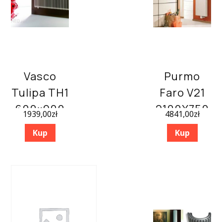
Vasco
Purmo
Tulipa TH1
Faro V21
600×900
2100X750
1939,00
zł
4841,00
zł
Kup
Kup