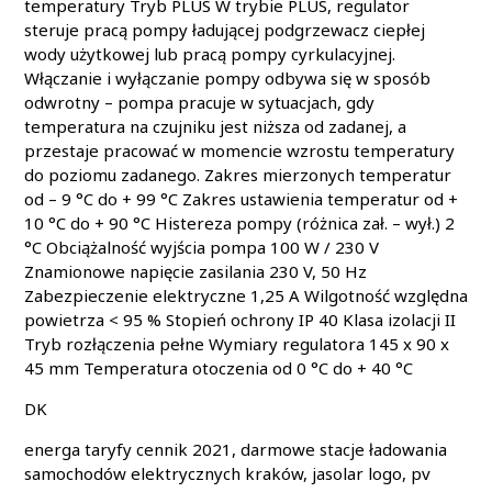
temperatury Tryb PLUS W trybie PLUS, regulator
steruje pracą pompy ładującej podgrzewacz ciepłej
wody użytkowej lub pracą pompy cyrkulacyjnej.
Włączanie i wyłączanie pompy odbywa się w sposób
odwrotny – pompa pracuje w sytuacjach, gdy
temperatura na czujniku jest niższa od zadanej, a
przestaje pracować w momencie wzrostu temperatury
do poziomu zadanego. Zakres mierzonych temperatur
od – 9 °C do + 99 °C Zakres ustawienia temperatur od +
10 °C do + 90 °C Histereza pompy (różnica zał. – wył.) 2
°C Obciążalność wyjścia pompa 100 W / 230 V
Znamionowe napięcie zasilania 230 V, 50 Hz
Zabezpieczenie elektryczne 1,25 A Wilgotność względna
powietrza < 95 % Stopień ochrony IP 40 Klasa izolacji II
Tryb rozłączenia pełne Wymiary regulatora 145 x 90 x
45 mm Temperatura otoczenia od 0 °C do + 40 °C
DK
energa taryfy cennik 2021, darmowe stacje ładowania
samochodów elektrycznych kraków, jasolar logo, pv