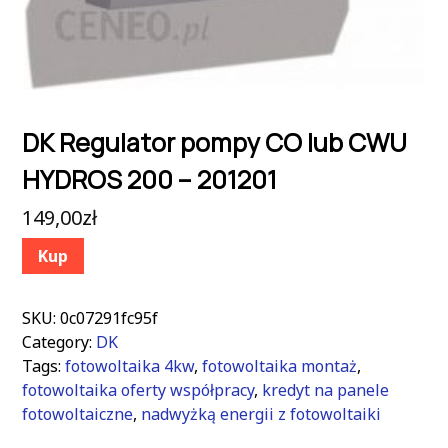
DK Regulator pompy CO lub CWU
HYDROS 200 – 201201
149,00
zł
Kup
SKU:
0c07291fc95f
Category:
DK
Tags:
fotowoltaika 4kw
,
fotowoltaika montaż
,
fotowoltaika oferty współpracy
,
kredyt na panele
fotowoltaiczne
,
nadwyżką energii z fotowoltaiki