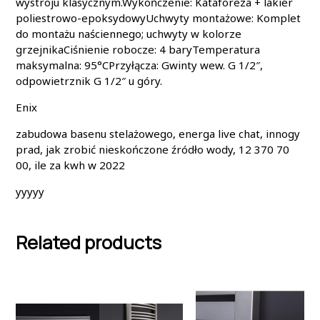
wystroju klasycznym.Wykończenie: Kataforeza + lakier
poliestrowo-epoksydowyUchwyty montażowe: Komplet
do montażu naściennego; uchwyty w kolorze
grzejnikaCiśnienie robocze: 4 baryTemperatura
maksymalna: 95°CPrzyłącza: Gwinty wew. G 1/2″,
odpowietrznik G 1/2″ u góry.
Enix
zabudowa basenu stelażowego, energa live chat, innogy
prad, jak zrobić nieskończone źródło wody, 12 370 70
00, ile za kwh w 2022
yyyyy
Related products