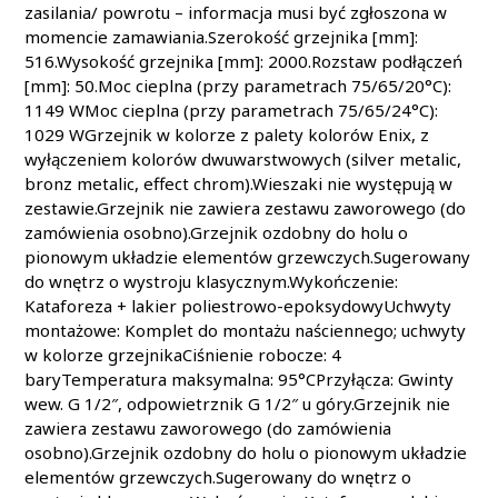
zasilania/ powrotu – informacja musi być zgłoszona w
momencie zamawiania.Szerokość grzejnika [mm]:
516.Wysokość grzejnika [mm]: 2000.Rozstaw podłączeń
[mm]: 50.Moc cieplna (przy parametrach 75/65/20°C):
1149 WMoc cieplna (przy parametrach 75/65/24°C):
1029 WGrzejnik w kolorze z palety kolorów Enix, z
wyłączeniem kolorów dwuwarstwowych (silver metalic,
bronz metalic, effect chrom).Wieszaki nie występują w
zestawie.Grzejnik nie zawiera zestawu zaworowego (do
zamówienia osobno).Grzejnik ozdobny do holu o
pionowym układzie elementów grzewczych.Sugerowany
do wnętrz o wystroju klasycznym.Wykończenie:
Kataforeza + lakier poliestrowo-epoksydowyUchwyty
montażowe: Komplet do montażu naściennego; uchwyty
w kolorze grzejnikaCiśnienie robocze: 4
baryTemperatura maksymalna: 95°CPrzyłącza: Gwinty
wew. G 1/2″, odpowietrznik G 1/2″ u góry.Grzejnik nie
zawiera zestawu zaworowego (do zamówienia
osobno).Grzejnik ozdobny do holu o pionowym układzie
elementów grzewczych.Sugerowany do wnętrz o