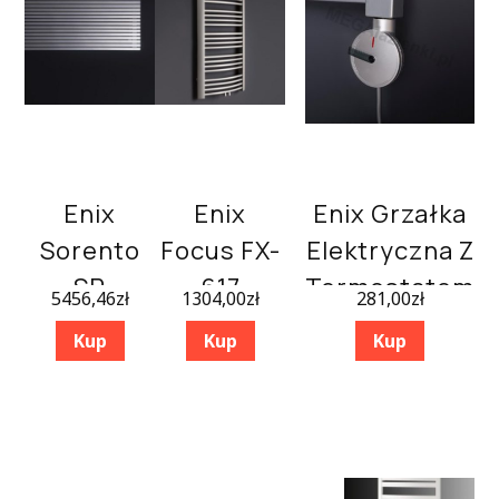
Enix
Enix
Enix Grzałka
Sorento
Focus FX-
Elektryczna Z
SR
617
Termostatem
5456,46
zł
1304,00
zł
281,00
zł
486×2200
595×1742
GV-300 Silver
Kup
Kup
Kup