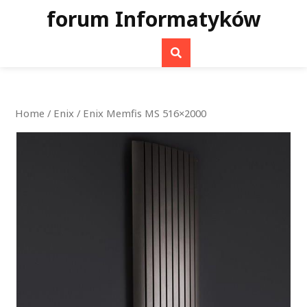
Skip
forum Informatyków
to
content
Home
/
Enix
/ Enix Memfis MS 516×2000