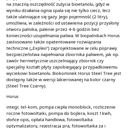
na znaczną oszczędność zużycia bioetanolu, gdyż w
wyniku działania ognia spala się nie tylko ciecz, lecz
także ulatniające się gazy. Jego pojemność (2 litry),
umożliwia, w zależności od ustawienia pozycji przysłony
otworu palnika, palenie przez 4-6 godzin bez
konieczności uzupełniania paliwa. W biopalnikach Horus
zastosowano także opatentowane rozwiązania
techniczne („Expleo”) zaprojektowane w celu poprawy
bezpieczeństwa napełniania zbiornika paliwem, jak np.
zawór hermetycznie uszczelniający zbiornik czy
specjalny kształt płyty zapobiegający przypadkowemu
wyciekowi bioetanolu. Biokominek Horus Steel Tree jest
dostępny także w wersji lakierowanej na kolor czarny
(Steel Tree Czarny).
Horus
integr, tel-kom, pompa ciepła monoblock, rozliczenie
roczne fotowoltaiki, pompa do bojlera, koszt 1kwh,
słońce opis, opłata handlowa, fotowoltaika
optymalizatory, rejestracja pra, fotowoltaika za i