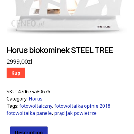
Horus biokominek STEEL TREE
2999,00
zł
Kup
SKU:
47d675a80676
Category:
Horus
Tags:
fotowoltaiczny
,
fotowoltaika opinie 2018
,
fotowoltaika panele
,
prąd jak powietrze
Description