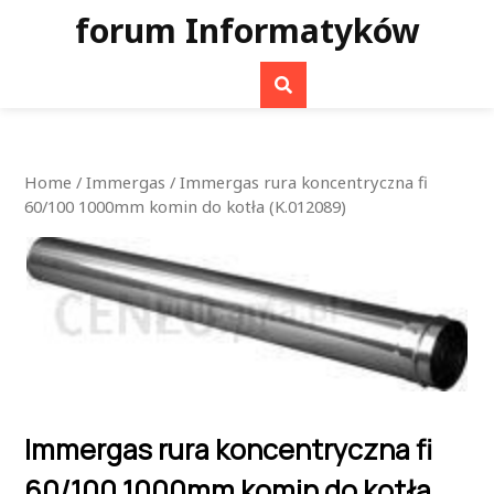
Skip
forum Informatyków
to
content
Home
/
Immergas
/ Immergas rura koncentryczna fi
60/100 1000mm komin do kotła (K.012089)
Immergas rura koncentryczna fi
60/100 1000mm komin do kotła