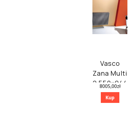
Vasco
Zana Multi
2 550×944
8005,00
zł
Kup