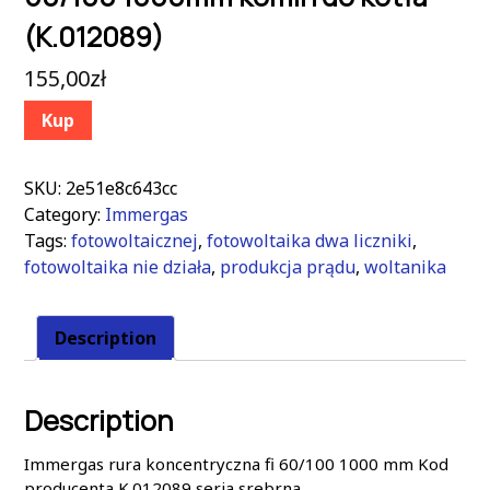
(K.012089)
155,00
zł
Kup
SKU:
2e51e8c643cc
Category:
Immergas
Tags:
fotowoltaicznej
,
fotowoltaika dwa liczniki
,
fotowoltaika nie działa
,
produkcja prądu
,
woltanika
Description
Description
Immergas rura koncentryczna fi 60/100 1000 mm Kod
producenta K.012089 seria srebrna