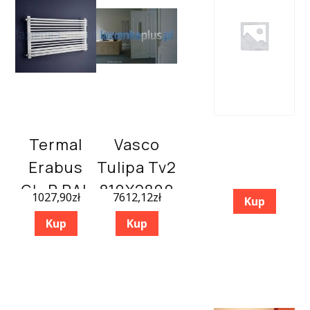
Termal
Vasco
Erabus
Tulipa Tv2
GŁ-P RAL
810X2800
1027,90
zł
7612,12
zł
Kup
9016
Kup
Kup
500×1000