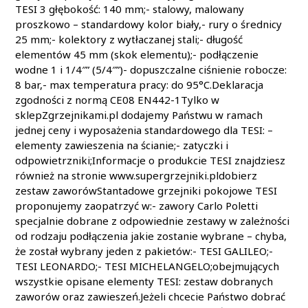
TESI 3 głębokość: 140 mm;- stalowy, malowany
proszkowo – standardowy kolor biały,- rury o średnicy
25 mm;- kolektory z wytłaczanej stali;- długość
elementów 45 mm (skok elementu);- podłączenie
wodne 1 i 1/4″” (5/4″”)- dopuszczalne ciśnienie robocze:
8 bar,- max temperatura pracy: do 95°C.Deklaracja
zgodności z normą CE08 EN442-1Tylko w
sklepZgrzejnikami.pl dodajemy Państwu w ramach
jednej ceny i wyposażenia standardowego dla TESI: –
elementy zawieszenia na ścianie;- zatyczki i
odpowietrzniki;Informacje o produkcie TESI znajdziesz
również na stronie www.supergrzejniki.pldobierz
zestaw zaworówStantadowe grzejniki pokojowe TESI
proponujemy zaopatrzyć w:- zawory Carlo Poletti
specjalnie dobrane z odpowiednie zestawy w zależności
od rodzaju podłączenia jakie zostanie wybrane – chyba,
że został wybrany jeden z pakietów:- TESI GALILEO;-
TESI LEONARDO;- TESI MICHELANGELO;obejmujących
wszystkie opisane elementy TESI: zestaw dobranych
zaworów oraz zawieszeń.Jeżeli chcecie Państwo dobrać