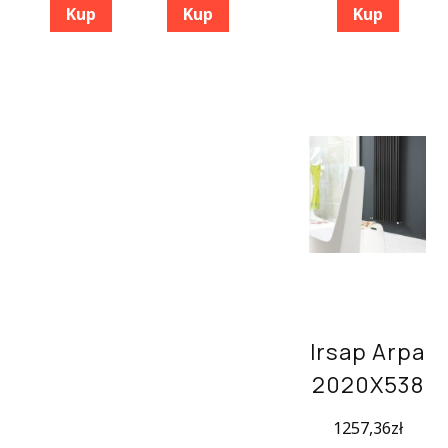
Kup
Kup
Kup
Irsap Arpa
2020X538
1257,36
zł