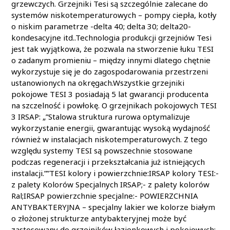
grzewczych. Grzejniki Tesi są szczególnie zalecane do
systemów niskotemperaturowych – pompy ciepła, kotły
o niskim parametrze -delta 40; delta 30; delta20-
kondesacyjne itd..Technologia produkcji grzejniów Tesi
jest tak wyjątkowa, że pozwala na stworzenie łuku TESI
o zadanym promieniu – między innymi dlatego chętnie
wykorzystuje się je do zagospodarowania przestrzeni
ustanowionych na okręgach.Wszystkie grzejniki
pokojowe TESI 3 posiadają 5 lat gwarancji producenta
na szczelność i powłokę. O grzejnikach pokojowych TESI
3 IRSAP: „”Stalowa struktura rurowa optymalizuje
wykorzystanie energii, gwarantując wysoką wydajność
również w instalacjach niskotemperaturowych. Z tego
względu systemy TESI są powszechnie stosowane
podczas regeneracji i przekształcania już istniejących
instalacji.””TESI kolory i powierzchnie:IRSAP kolory TESI:-
z palety Kolorów Specjalnych IRSAP;- z palety kolorów
Ral;IRSAP powierzchnie specjalne:- POWIERZCHNIA
ANTYBAKTERYJNA – specjalny lakier we kolorze białym
o złożonej strukturze antybakteryjnej może być
zastosowany do grzejników łazienkowych i pokojowych;-