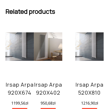
Related products
Irsap Arpa
Irsap Arpa
Irsap Arpa
920X674
920X402
520X810
1199,56
zł
950,68
zł
1216,90
zł