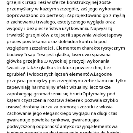
grzejnik Irsap Tesi w sferze konstrukcyjnej został
przemyślany w każdym szczególe, zaś jego wykonanie
doprowadzono do perfekcji.Zaprojektowano go z myślą
o zachowaniu trwałego, estetycznego wyglądu oraz
wygody i bezpieczeństwa użytkowania. Najwyższą
trwałość grzejników z tej serii zapewnia wieloetapowy
proces powlekania oraz dokładna kontrola pod
względem szczelności . Elementem charakterystycznym
budowy Irsap Tesi jest gładka, laserowo spawana
główka grzejnika .O wysokiej precyzji wykonania
świadczy także gładka struktura powierzchni, bez
zgrubień i widocznych łączeń elementów.Łagodne
przejścia pomiędzy poszczególnymi żeberkami nie tylko
zapewniają harmonijny efekt wizualny, lecz także
zapobiegają gromadzeniu się brudu.Optymalny pod
kątem czyszczenia rozstaw żeberek pozwala szybko
usuwać drobiny kurzu za pomocą szczotki z włosia.
Zachowanie jego eleganckiego wyglądu na długi czas
gwarantuje powłoka cynkowa, gwarantująca
podwyższoną odporność antykorozyjną.Elementowa
budowa pozwala na dostosowanie produktu do każdej