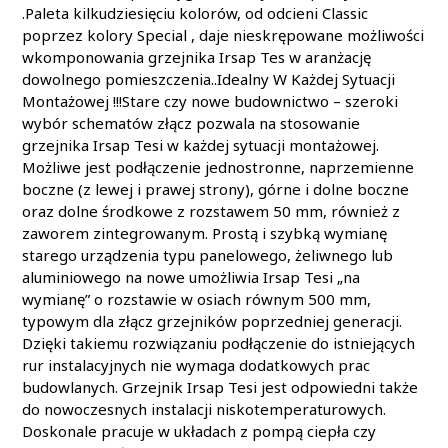
.Paleta kilkudziesięciu kolorów, od odcieni Classic
poprzez kolory Special , daje nieskrępowane możliwości
wkomponowania grzejnika Irsap Tes w aranżację
dowolnego pomieszczenia..Idealny W Każdej Sytuacji
Montażowej !!!Stare czy nowe budownictwo – szeroki
wybór schematów złącz pozwala na stosowanie
grzejnika Irsap Tesi w każdej sytuacji montażowej.
Możliwe jest podłączenie jednostronne, naprzemienne
boczne (z lewej i prawej strony), górne i dolne boczne
oraz dolne środkowe z rozstawem 50 mm, również z
zaworem zintegrowanym. Prostą i szybką wymianę
starego urządzenia typu panelowego, żeliwnego lub
aluminiowego na nowe umożliwia Irsap Tesi „na
wymianę” o rozstawie w osiach równym 500 mm,
typowym dla złącz grzejników poprzedniej generacji.
Dzięki takiemu rozwiązaniu podłączenie do istniejących
rur instalacyjnych nie wymaga dodatkowych prac
budowlanych. Grzejnik Irsap Tesi jest odpowiedni także
do nowoczesnych instalacji niskotemperaturowych.
Doskonale pracuje w układach z pompą ciepła czy