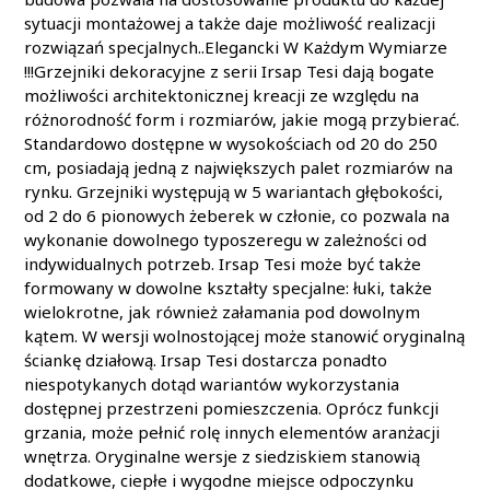
sytuacji montażowej a także daje możliwość realizacji
rozwiązań specjalnych..Elegancki W Każdym Wymiarze
!!!Grzejniki dekoracyjne z serii Irsap Tesi dają bogate
możliwości architektonicznej kreacji ze względu na
różnorodność form i rozmiarów, jakie mogą przybierać.
Standardowo dostępne w wysokościach od 20 do 250
cm, posiadają jedną z największych palet rozmiarów na
rynku. Grzejniki występują w 5 wariantach głębokości,
od 2 do 6 pionowych żeberek w członie, co pozwala na
wykonanie dowolnego typoszeregu w zależności od
indywidualnych potrzeb. Irsap Tesi może być także
formowany w dowolne kształty specjalne: łuki, także
wielokrotne, jak również załamania pod dowolnym
kątem. W wersji wolnostojącej może stanowić oryginalną
ściankę działową. Irsap Tesi dostarcza ponadto
niespotykanych dotąd wariantów wykorzystania
dostępnej przestrzeni pomieszczenia. Oprócz funkcji
grzania, może pełnić rolę innych elementów aranżacji
wnętrza. Oryginalne wersje z siedziskiem stanowią
dodatkowe, ciepłe i wygodne miejsce odpoczynku