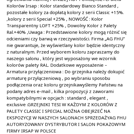
Kolorów Irsap : Kolor standardowy Bianco Standard ,
pozostałe kolory za dopłatą kolory z serii Classic +15%.
,kolory z serii Special +25% , NOWOŚĆ : Kolor
Transparentny LOFT +25% , Dowolny Kolor z Palety
Ral.+40% ,Uwaga : Przedstawione kolory mogą różnić się
odcieniami czy barwą w rzeczywistości. Firma „AG FHU”
nie gwarantuje, że wyświetlany kolor będzie identyczny
z naturalnym. Przed wyborem koloru zapraszamy do
naszego salonu , który jest wyposażony we wzornik
kolorów palety RAL. Dodatkowe wyposażenie –
Armatura przyłączeniowa : Do grzejnika należy dokupić
armaturę przyłączeniową , po wybraniu sposobu
podłączenia oraz koloru grzejnikawyślemy Państwu na
podany adres e-mail , kilka propozycji z zaworami
kompatybilnymi w opcjach : standard , elegant ,
exclusive .GRZEJNIKI TESI W KAŻDYM Z KOLORÓW Z
PALETY CLASSIC I SPECIAL MOŻNA OBEJRZEĆ NA
EKSPOZYCJI W NASZYCH SALONACH SPRZEDAŻYAG FHU
AUTORYZOWANY DYSTRYBUTOR I SALON POKAZOWYM
FIRMY IRSAP W POLSCE