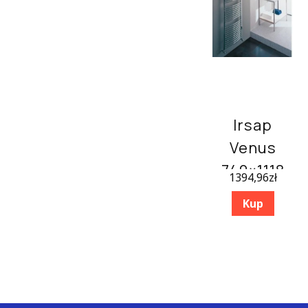
Irsap
Venus
740×1118
1394,96
zł
Chrom
Kup