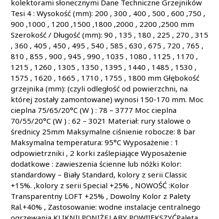
kolektorami słonecznymi Dane Techniczne Grzejników
Tesi 4 : Wysokość (mm): 200 , 300 , 400 , 500 , 600 ,750 ,
900 ,1000 , 1200 ,1500 ,1800 ,2000 , 2200 ,2500 mm
Szerokość / Długość (mm): 90 , 135 , 180 , 225 , 270 , 315
, 360 , 405 , 450 , 495 , 540 , 585 , 630 , 675 , 720 , 765 ,
810 , 855 , 900 , 945 , 990 , 1035 , 1080 , 1125 , 1170 ,
1215 , 1260 , 1305 , 1350 , 1395 , 1440 , 1485 , 1530 ,
1575 , 1620 , 1665 , 1710 , 1755 , 1800 mm Głębokość
grzejnika (mm): (czyli odległość od powierzchni, na
której zostały zamontowane) wynosi 150-170 mm. Moc
cieplna 75/65/20°C (W ) : 78 – 3777 Moc cieplna
70/55/20°C (W ) : 62 – 3021 Materiał: rury stalowe o
średnicy 25mm Maksymalne ciśnienie robocze: 8 bar
Maksymalna temperatura: 95°C Wyposażenie : 1
odpowietrzniki , 2 korki zaślepiające Wyposażenie
dodatkowe : zawieszenia ścienne lub nóżki Kolor:
standardowy – Biały Standard, kolory z serii Classic
+15%. ,kolory z serii Special +25% , NOWOŚĆ :Kolor
Transparentny LOFT +25% , Dowolny Kolor z Palety
Ral.+40% , Zastosowanie: wodne instalacje centralnego
ogrzewania KLIKNIJ PONIŻEJ ABY POWIIĘKSZYĆPaleta