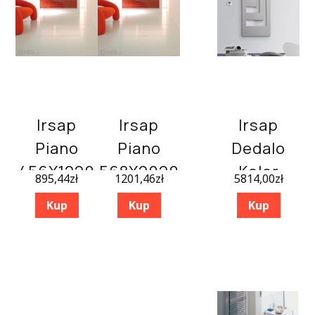
Irsap
Irsap
Irsap
Piano
Piano
Dedalo
456X1220
568X2020
Kolor
895,44
zł
1201,46
zł
5814,00
zł
Special
Kup
Kup
Kup
900×498