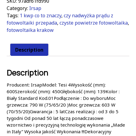
SKU:
97adf61fd990
Category:
Irsap
Tags:
1 kwp co to znaczy
,
czy nadwyżka prądu z
fotowoltaiki przepada
,
czyste powietrze fotowoltaika
,
fotowoltaika krakow
Description
Description
Producent: IrsapModel: Tesi 4Wysokość (mm):
600Szerokość (mm): 450Głębokość (mm): 139Kolor :
Biały Standard Kod.01Podłączenie : Do wyboruMoc
grzewcza: 790 W (75/65/20 )Moc grzewcza: 603 W
(70/55/20)Gwarancja : 5 latCzas realizacji : od 3 do 5
tygodni Od ponad 50 lat łączą ponadczasowe
wzornictwo i precyzyjną technologię wykonania „Made
in Italy” Wysoka Jakość Wykonania !!!Dekoracyjny