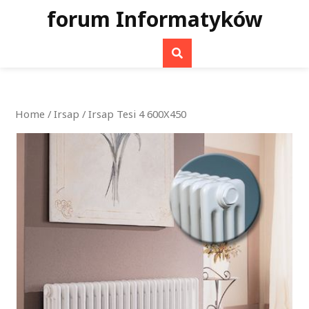
Skip
forum Informatyków
to
content
Home
/
Irsap
/ Irsap Tesi 4 600X450