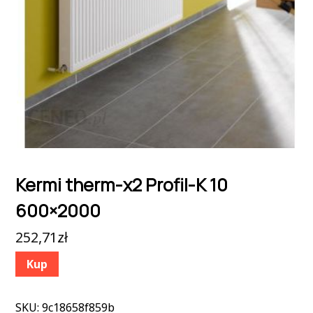
Kermi therm-x2 Profil-K 10
600×2000
252,71
zł
Kup
SKU:
9c18658f859b