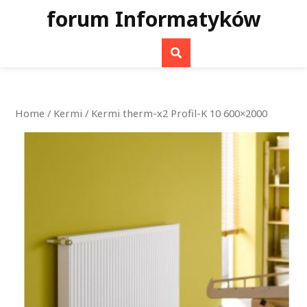
Skip
forum Informatyków
to
content
Home
/
Kermi
/ Kermi therm-x2 Profil-K 10 600×2000