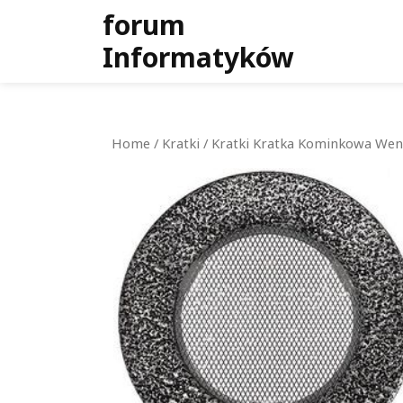
Skip
forum
to
Informatyków
content
Home
/
Kratki
/ Kratki Kratka Kominkowa Went