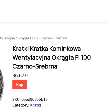
ylacyjna Okrągła Fi 100 Czarno-Srebrna
Kratki Kratka Kominkowa
Wentylacyjna Okrągła Fi 100
Czarno-Srebrna
36,67
zł
Kup
SKU:
d5ed96766b13
Category:
Kratki