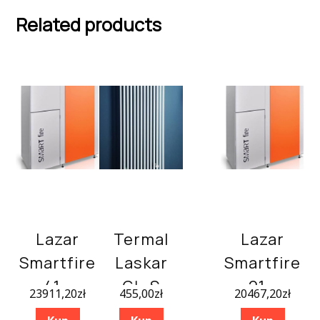
Related products
Lazar
Termal
Lazar
Smartfire
Laskar
Smartfire
41 –
GŁ-S
21 –
23911,20
zł
455,00
zł
20467,20
zł
41/240
600×1200
21/240