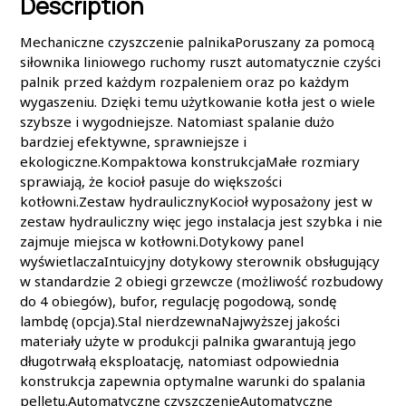
Description
Mechaniczne czyszczenie palnikaPoruszany za pomocą
siłownika liniowego ruchomy ruszt automatycznie czyści
palnik przed każdym rozpaleniem oraz po każdym
wygaszeniu. Dzięki temu użytkowanie kotła jest o wiele
szybsze i wygodniejsze. Natomiast spalanie dużo
bardziej efektywne, sprawniejsze i
ekologiczne.Kompaktowa konstrukcjaMałe rozmiary
sprawiają, że kocioł pasuje do większości
kotłowni.Zestaw hydraulicznyKocioł wyposażony jest w
zestaw hydrauliczny więc jego instalacja jest szybka i nie
zajmuje miejsca w kotłowni.Dotykowy panel
wyświetlaczaIntuicyjny dotykowy sterownik obsługujący
w standardzie 2 obiegi grzewcze (możliwość rozbudowy
do 4 obiegów), bufor, regulację pogodową, sondę
lambdę (opcja).Stal nierdzewnaNajwyższej jakości
materiały użyte w produkcji palnika gwarantują jego
długotrwałą eksploatację, natomiast odpowiednia
konstrukcja zapewnia optymalne warunki do spalania
pelletu.Automatyczne czyszczenieAutomatyczne