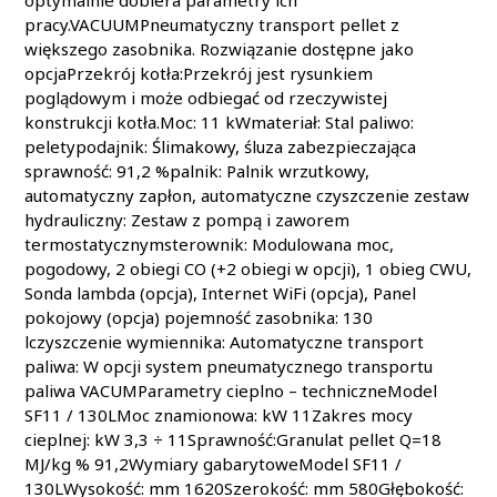
optymalnie dobiera parametry ich
pracy.VACUUMPneumatyczny transport pellet z
większego zasobnika. Rozwiązanie dostępne jako
opcjaPrzekrój kotła:Przekrój jest rysunkiem
poglądowym i może odbiegać od rzeczywistej
konstrukcji kotła.Moc: 11 kWmateriał: Stal paliwo:
peletypodajnik: Ślimakowy, śluza zabezpieczająca
sprawność: 91,2 %palnik: Palnik wrzutkowy,
automatyczny zapłon, automatyczne czyszczenie zestaw
hydrauliczny: Zestaw z pompą i zaworem
termostatycznymsterownik: Modulowana moc,
pogodowy, 2 obiegi CO (+2 obiegi w opcji), 1 obieg CWU,
Sonda lambda (opcja), Internet WiFi (opcja), Panel
pokojowy (opcja) pojemność zasobnika: 130
lczyszczenie wymiennika: Automatyczne transport
paliwa: W opcji system pneumatycznego transportu
paliwa VACUMParametry cieplno – techniczneModel
SF11 / 130LMoc znamionowa: kW 11Zakres mocy
cieplnej: kW 3,3 ÷ 11Sprawność:Granulat pellet Q=18
MJ/kg % 91,2Wymiary gabarytoweModel SF11 /
130LWysokość: mm 1620Szerokość: mm 580Głębokość: