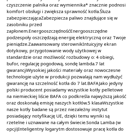
czyszczenie palnika oraz wymiennika* znacznie podnosi
komfort obsługi i zwiększa sprawność kotła.Śluza
zabezpieczającaZabezpiecza paliwo znajdujące się w
zasobniku przed
zapłonem.EnergooszczędnośćEnergooszczędne
podzespoły oszczędzają energię elektryczną oraz Twoje
pieniądze.Zaawansowany sterownikIntuicyjny ekran
dotykowy, przygotowanie wody użytkowej w
standardzie oraz możliwość rozbudowy o: 4 obiegi,
bufor, regulację pogodową, sondę lambda.7 lat
gwarancjiWysokiej jakości materiały oraz nowoczesne
technologie użyte w produkcji pozwalają nam wydłużyć
gwarancję na szczelność kotła do 7 lat.BAFAJako jedyny
polski producent posiadamy wszystkie kotły pelletowe
na niemieckiej liście BAFA co podkreśla najwyższą jakość
oraz doskonałą emisję naszych kotłów.5 klasaWszystkie
nasze kotły badane są przez niezależny instytut
posiadający notyfikację UE, dzięki temu wyniki są
rzetelne i uznawane na całym świecie.Sonda Lamba (w
opcji)Inteligentny logarytm dostosowuje pracę kotła do