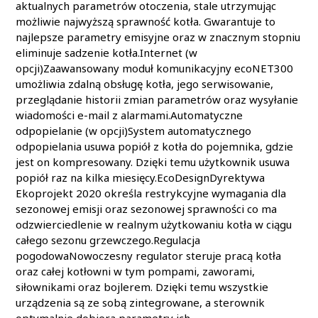
aktualnych parametrów otoczenia, stale utrzymując
możliwie najwyższą sprawność kotła. Gwarantuje to
najlepsze parametry emisyjne oraz w znacznym stopniu
eliminuje sadzenie kotła.Internet (w
opcji)Zaawansowany moduł komunikacyjny ecoNET300
umożliwia zdalną obsługę kotła, jego serwisowanie,
przeglądanie historii zmian parametrów oraz wysyłanie
wiadomości e-mail z alarmami.Automatyczne
odpopielanie (w opcji)System automatycznego
odpopielania usuwa popiół z kotła do pojemnika, gdzie
jest on kompresowany. Dzięki temu użytkownik usuwa
popiół raz na kilka miesięcy.EcoDesignDyrektywa
Ekoprojekt 2020 określa restrykcyjne wymagania dla
sezonowej emisji oraz sezonowej sprawności co ma
odzwierciedlenie w realnym użytkowaniu kotła w ciągu
całego sezonu grzewczego.Regulacja
pogodowaNowoczesny regulator steruje pracą kotła
oraz całej kotłowni w tym pompami, zaworami,
siłownikami oraz bojlerem. Dzięki temu wszystkie
urządzenia są ze sobą zintegrowane, a sterownik