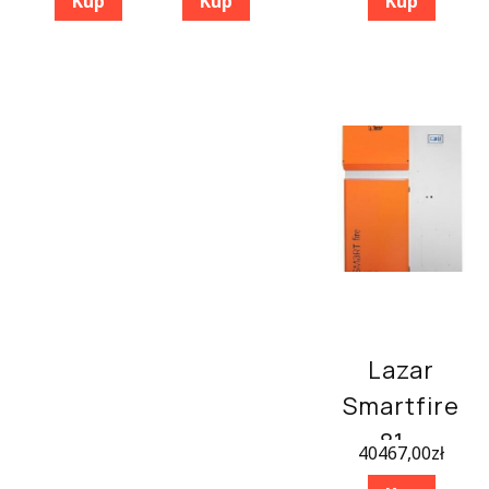
Kup
Kup
Kup
Lazar
Smartfire
81 –
40467,00
zł
81/300