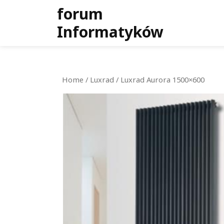
Skip
forum
to
Informatyków
content
Home
/
Luxrad
/ Luxrad Aurora 1500×600