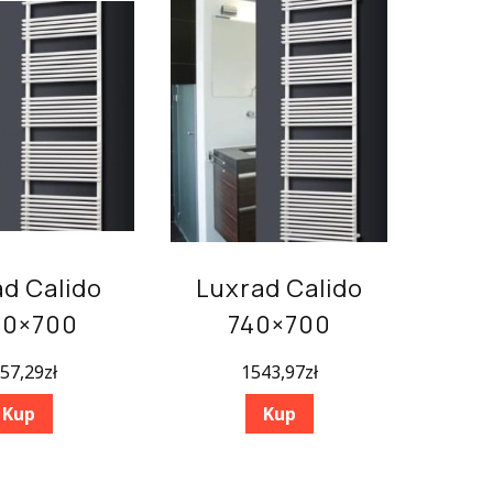
d Calido
Luxrad Calido
60×700
740×700
57,29
zł
1543,97
zł
Kup
Kup