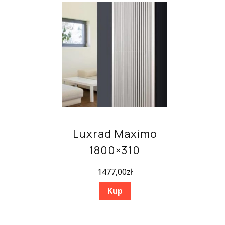
Luxrad Maximo
1800×310
1477,00
zł
Kup