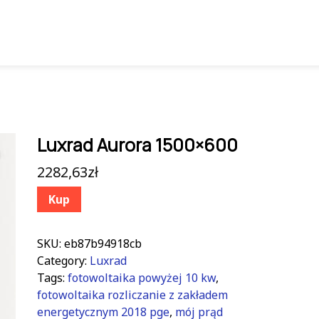
Luxrad Aurora 1500×600
2282,63
zł
Kup
SKU:
eb87b94918cb
Category:
Luxrad
Tags:
fotowoltaika powyżej 10 kw
,
fotowoltaika rozliczanie z zakładem
energetycznym 2018 pge
,
mój prąd