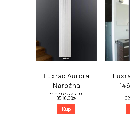
Luxrad Aurora
Luxra
Narożna
14
2000×340
3510,30
zł
32
Kup