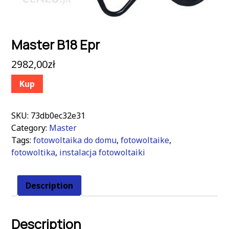
Master B18 Epr
2982,00
zł
Kup
SKU:
73db0ec32e31
Category:
Master
Tags:
fotowoltaika do domu
,
fotowoltaike
,
fotowoltika
,
instalacja fotowoltaiki
Description
Description