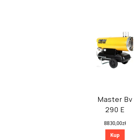
Master Bv
290 E
8830,00
zł
Kup