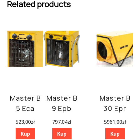
Related products
Master B
Master B
Master B
5 Eca
9 Epb
30 Epr
523,00
zł
797,04
zł
5961,00
zł
Kup
Kup
Kup