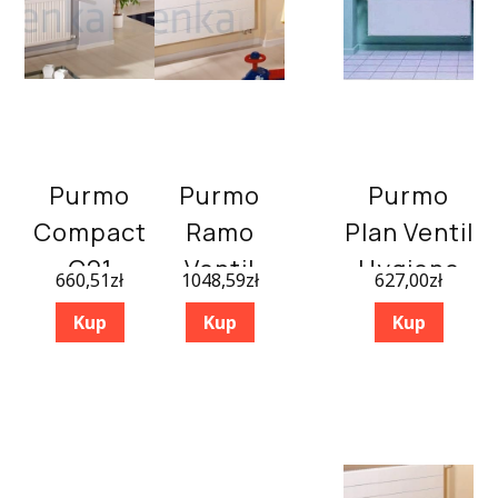
Purmo
Purmo
Purmo
Compact
Ramo
Plan Ventil
C21
Ventil
Hygiene
660,51
zł
1048,59
zł
627,00
zł
550×1400
Compact
FHV10
Kup
Kup
Kup
Rcv21
300×900
600X600