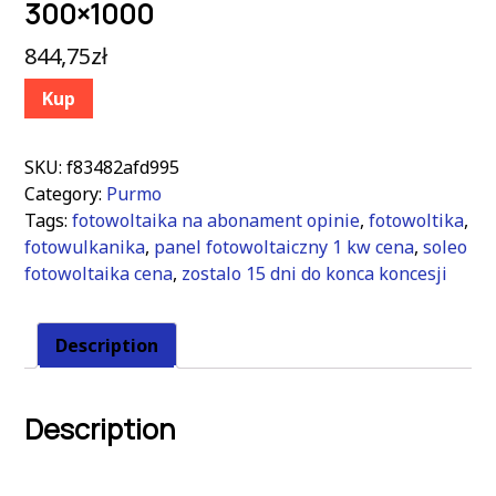
300×1000
844,75
zł
Kup
SKU:
f83482afd995
Category:
Purmo
Tags:
fotowoltaika na abonament opinie
,
fotowoltika
,
fotowulkanika
,
panel fotowoltaiczny 1 kw cena
,
soleo
fotowoltaika cena
,
zostalo 15 dni do konca koncesji
Description
Description