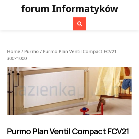
Skip
forum Informatyków
to
content
Home
/
Purmo
/ Purmo Plan Ventil Compact FCV21
300×1000
Purmo Plan Ventil Compact FCV21