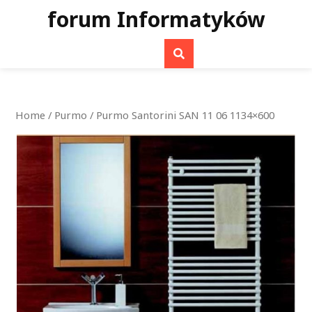
Skip
forum Informatyków
to
content
Home
/
Purmo
/ Purmo Santorini SAN 11 06 1134×600