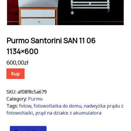
Purmo Santorini SAN 11 06
1134×600
600,00
zł
Kup
SKU:
af08f8c5a679
Category:
Purmo
Tags:
fotow
,
fotowoltaika do domu
,
nadwyżka prądu z
fotowoltaiki
,
prąd na działce z akumulatora