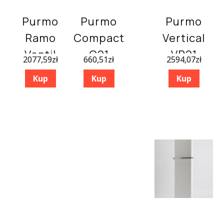
Purmo
Purmo
Purmo
Ramo
Compact
Vertical
Ventil
C21
VR21
2077,59
zł
660,51
zł
2594,07
zł
Compact
550×1400
1800×750
Kup
Kup
Kup
Rcv21
600X1800