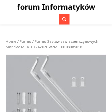
Skip
forum Informatyków
to
content
Home
/
Purmo
/ Purmo Zestaw zawieszeń szynowych
Monclac MCK-108 AZ02BW2MC901080R9016