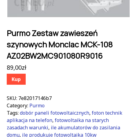
Purmo Zestaw zawieszeń
szynowych Monclac MCK-108
AZ02BW2MC901080R9016
89,00
zł
Kup
SKU:
7e82017146b7
Category:
Purmo
Tags:
dobór paneli fotowoltaicznych
,
foton technik
aplikacja na telefon
,
fotowoltaika na starych
zasadach warunki
,
ile akumulatorów do zasilania
domu
,
ile produkuje fotowoltaika 10kw