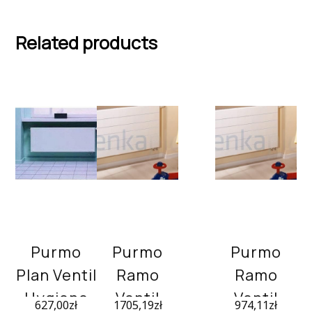
Related products
Purmo
Purmo
Purmo
Plan Ventil
Ramo
Ramo
Hygiene
Ventil
Ventil
627,00
zł
1705,19
zł
974,11
zł