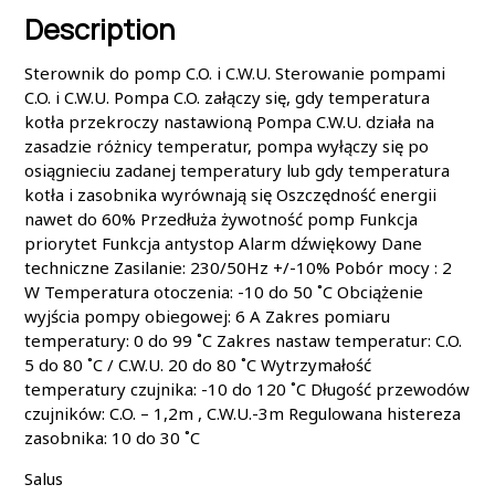
Description
Sterownik do pomp C.O. i C.W.U. Sterowanie pompami
C.O. i C.W.U. Pompa C.O. załączy się, gdy temperatura
kotła przekroczy nastawioną Pompa C.W.U. działa na
zasadzie różnicy temperatur, pompa wyłączy się po
osiągnieciu zadanej temperatury lub gdy temperatura
kotła i zasobnika wyrównają się Oszczędność energii
nawet do 60% Przedłuża żywotność pomp Funkcja
priorytet Funkcja antystop Alarm dźwiękowy Dane
techniczne Zasilanie: 230/50Hz +/-10% Pobór mocy : 2
W Temperatura otoczenia: -10 do 50 ˚C Obciążenie
wyjścia pompy obiegowej: 6 A Zakres pomiaru
temperatury: 0 do 99 ˚C Zakres nastaw temperatur: C.O.
5 do 80 ˚C / C.W.U. 20 do 80 ˚C Wytrzymałość
temperatury czujnika: -10 do 120 ˚C Długość przewodów
czujników: C.O. – 1,2m , C.W.U.-3m Regulowana histereza
zasobnika: 10 do 30 ˚C
Salus