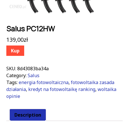
Salus PC12HW
139,00
zł
Kup
SKU:
8d43083ba34a
Category:
Salus
Tags:
energia fotowoltaiczna
,
fotowoltaika zasada
działania
,
kredyt na fotowoltaikę ranking
,
woltaika
opinie
Description