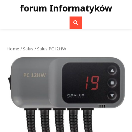
Skip
forum Informatyków
to
content
Home
/
Salus
/ Salus PC12HW