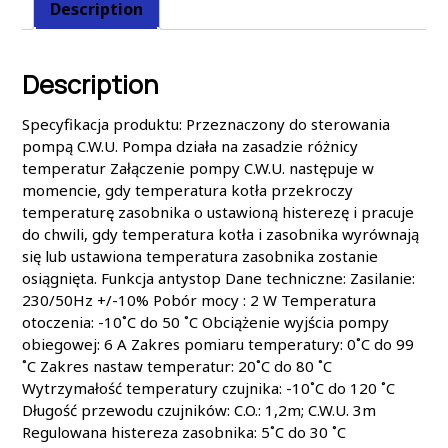
Description
Description
Specyfikacja produktu: Przeznaczony do sterowania
pompą C.W.U. Pompa działa na zasadzie różnicy
temperatur Załączenie pompy C.W.U. następuje w
momencie, gdy temperatura kotła przekroczy
temperaturę zasobnika o ustawioną histerezę i pracuje
do chwili, gdy temperatura kotła i zasobnika wyrównają
się lub ustawiona temperatura zasobnika zostanie
osiągnięta. Funkcja antystop Dane techniczne: Zasilanie:
230/50Hz +/-10% Pobór mocy : 2 W Temperatura
otoczenia: -10˚C​ do 50 ˚C Obciążenie wyjścia pompy
obiegowej: 6 A Zakres pomiaru temperatury: 0˚C​ do 99
˚C Zakres nastaw temperatur: 20˚C​ do 80 ˚C
Wytrzymałość temperatury czujnika: -10˚C​ do 120 ˚C
Długość przewodu czujników: C.O.: 1,2m; C.W.U. 3m
Regulowana histereza zasobnika: 5˚C​ do 30 ˚C​