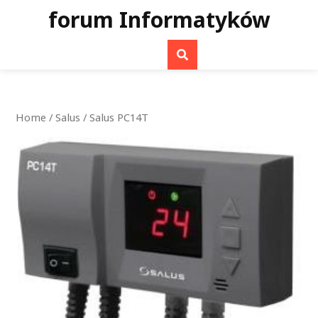
Skip
forum Informatyków
to
content
Home
/
Salus
/ Salus PC14T