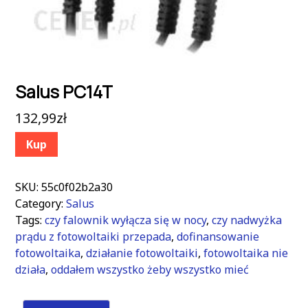
Salus PC14T
132,99
zł
Kup
SKU:
55c0f02b2a30
Category:
Salus
Tags:
czy falownik wyłącza się w nocy
,
czy nadwyżka
prądu z fotowoltaiki przepada
,
dofinansowanie
fotowoltaika
,
działanie fotowoltaiki
,
fotowoltaika nie
działa
,
oddałem wszystko żeby wszystko mieć