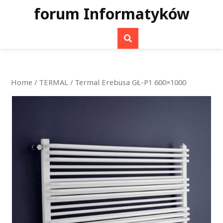
Skip
forum Informatyków
to
content
Home
/
TERMAL
/ Termal Erebusa GŁ-P1 600×1000