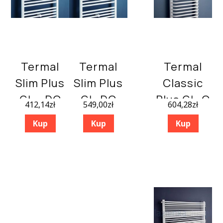
Termal
Termal
Termal
Slim Plus
Slim Plus
Classic
GŁ – DC
GŁ-DC
Plus GŁ-C
412,14
zł
549,00
zł
604,28
zł
600×600
600×1200
Biały
Kup
Kup
Kup
500×800