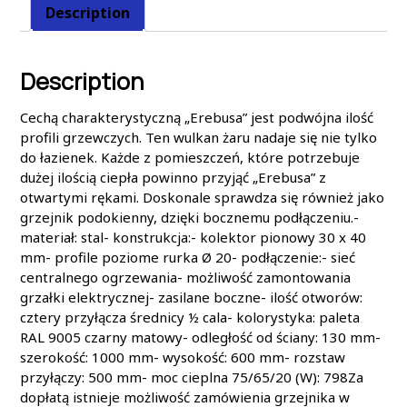
Description
Description
Cechą charakterystyczną „Erebusa” jest podwójna ilość
profili grzewczych. Ten wulkan żaru nadaje się nie tylko
do łazienek. Każde z pomieszczeń, które potrzebuje
dużej ilością ciepła powinno przyjąć „Erebusa” z
otwartymi rękami. Doskonale sprawdza się również jako
grzejnik podokienny, dzięki bocznemu podłączeniu.-
materiał: stal- konstrukcja:- kolektor pionowy 30 x 40
mm- profile poziome rurka Ø 20- podłączenie:- sieć
centralnego ogrzewania- możliwość zamontowania
grzałki elektrycznej- zasilane boczne- ilość otworów:
cztery przyłącza średnicy ½ cala- kolorystyka: paleta
RAL 9005 czarny matowy- odległość od ściany: 130 mm-
szerokość: 1000 mm- wysokość: 600 mm- rozstaw
przyłączy: 500 mm- moc cieplna 75/65/20 (W): 798Za
dopłatą istnieje możliwość zamówienia grzejnika w