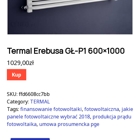
Termal Erebusa GŁ-P1 600×1000
1029,00
zł
Kup
SKU:
ffd6608cc7bb
Category:
TERMAL
Tags:
finansowanie fotowoltaiki
,
fotowoltaiczna
,
jakie
panele fotowoltaiczne wybrać 2018
,
produkcja prądu
fotowoltaika
,
umowa prosumencka pge