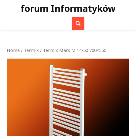
Skip
forum Informatyków
to
content
Home
/
Termix
/ Termix Mars M 14/50 700×550