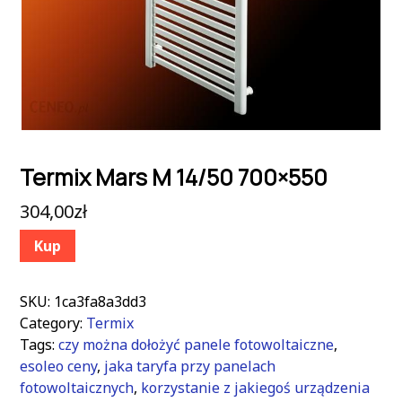
Termix Mars M 14/50 700×550
304,00
zł
Kup
SKU:
1ca3fa8a3dd3
Category:
Termix
Tags:
czy można dołożyć panele fotowoltaiczne
,
esoleo ceny
,
jaka taryfa przy panelach
fotowoltaicznych
,
korzystanie z jakiegoś urządzenia