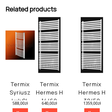
Related products
Termix
Termix
Termix
Syriusz
Hermes H
Hermes H
Łuk SŁ
14/60
32/50
588,00
zł
640,00
zł
1359,00
zł
30/60
700×630
1600×530