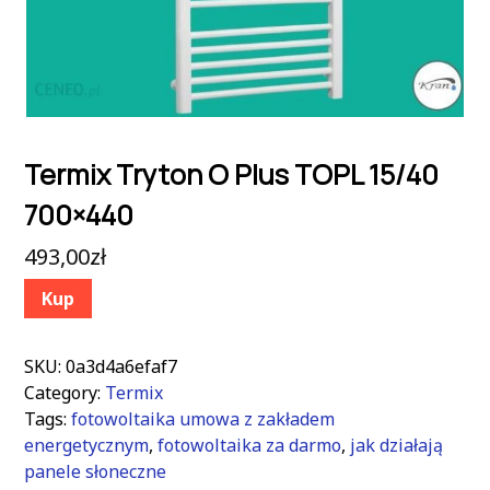
Termix Tryton O Plus TOPL 15/40
700×440
493,00
zł
Kup
SKU:
0a3d4a6efaf7
Category:
Termix
Tags:
fotowoltaika umowa z zakładem
energetycznym
,
fotowoltaika za darmo
,
jak działają
panele słoneczne