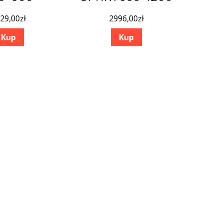
29,00
zł
2996,00
zł
Kup
Kup