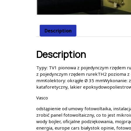
Description
Description
Typy: TV1 pionowa z pojedynczym rzędem 
z pojedynczym rzędem rurekTH2 pozioma z d
mmKolektory: okrągłe Ø 35 mmWykonanie: z
kataforetyczny, lakier epoksydowopoliestro
Vasco
odstąpienie od umowy fotowoltaika, instalacja 
zrobić panel fotowoltaiczny, co to jest mikro
wody bojler, oficjalne podziękowania, mojp
energia, europe cars białystok opinie, fotowo