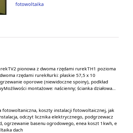
fotowoltaika
rurekTV2 pionowa z dwoma rzędami rurekTH1 pozioma
woma rzędami rurekRurki: płaskie 57,5 x 10
grzewanie oporowe (niewidoczne spoiny), podkład
wyMożliwości montażowe: naścienny; ścianka działowa…
fotowoltaniczna, koszty instalacji fotowoltaicznej, jak
instalacja, odczyt licznika elektrycznego, podgrzewacz
rąd, ogrzewanie basenu ogrodowego, enea koszt 1kwh, e
ltaika dach