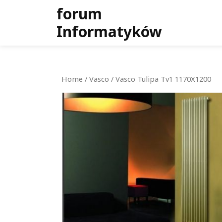
Skip
forum
to
Informatyków
content
Home
/
Vasco
/ Vasco Tulipa Tv1 1170X1200