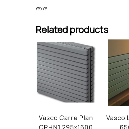
yyyyy
Related products
Vasco Carre Plan
Vasco 
CPHN1 295×1600
65