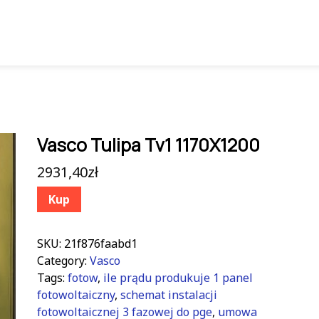
Vasco Tulipa Tv1 1170X1200
2931,40
zł
Kup
SKU:
21f876faabd1
Category:
Vasco
Tags:
fotow
,
ile prądu produkuje 1 panel
fotowoltaiczny
,
schemat instalacji
fotowoltaicznej 3 fazowej do pge
,
umowa