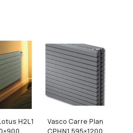
Lotus H2L1
Vasco Carre Plan
0×900
CPHN1 595×1200