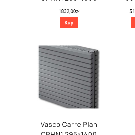
1832,00
zł
51
Kup
Vasco Carre Plan
CPHN1 295×1400