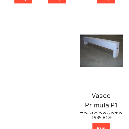
Vasco
Primula P1
70x1600x230
1935,81
zł
Kup