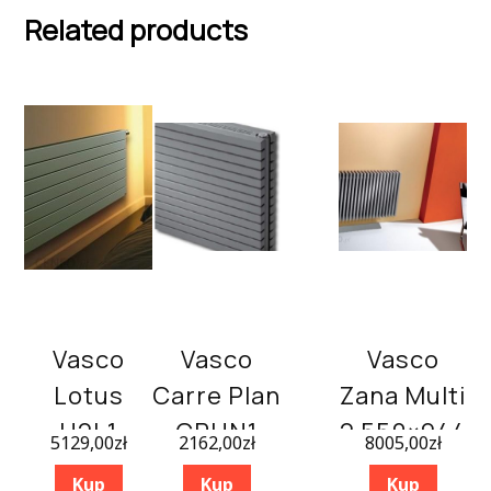
Related products
Vasco
Vasco
Vasco
Lotus
Carre Plan
Zana Multi
H2L1
CPHN1
2 550×944
5129,00
zł
2162,00
zł
8005,00
zł
650×900
295×2400
Kup
Kup
Kup