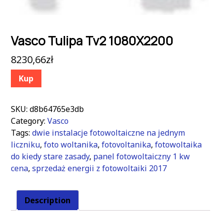
Vasco Tulipa Tv2 1080X2200
8230,66
zł
Kup
SKU:
d8b64765e3db
Category:
Vasco
Tags:
dwie instalacje fotowoltaiczne na jednym
liczniku
,
foto woltanika
,
fotovoltanika
,
fotowoltaika
do kiedy stare zasady
,
panel fotowoltaiczny 1 kw
cena
,
sprzedaż energii z fotowoltaiki 2017
Description