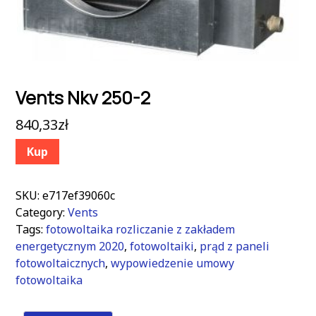
Vents Nkv 250-2
840,33
zł
Kup
SKU:
e717ef39060c
Category:
Vents
Tags:
fotowoltaika rozliczanie z zakładem
energetycznym 2020
,
fotowoltaiki
,
prąd z paneli
fotowoltaicznych
,
wypowiedzenie umowy
fotowoltaika