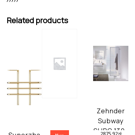
Related products
Zehnder
Subway
SUBC 130-
Sunerzha
2875,92
zł