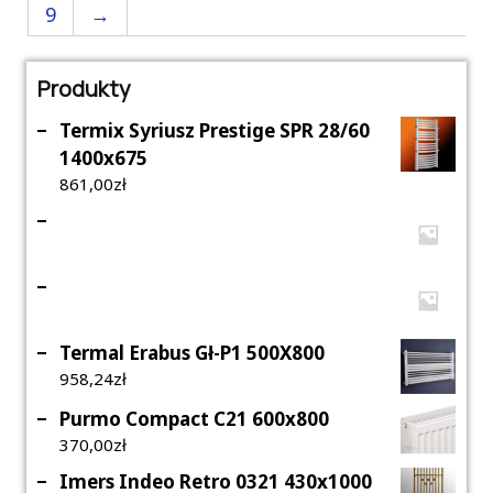
9
→
Produkty
Termix Syriusz Prestige SPR 28/60
1400x675
861,00
Zł
Termal Erabus Gł-P1 500X800
958,24
Zł
Purmo Compact C21 600x800
370,00
Zł
Imers Indeo Retro 0321 430x1000