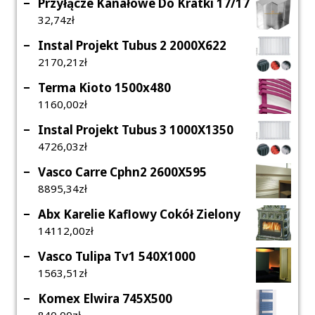
Przyłącze Kanałowe Do Kratki 17/17
32,74
Zł
Instal Projekt Tubus 2 2000X622
2170,21
Zł
Terma Kioto 1500x480
1160,00
Zł
Instal Projekt Tubus 3 1000X1350
4726,03
Zł
Vasco Carre Cphn2 2600X595
8895,34
Zł
Abx Karelie Kaflowy Cokół Zielony
14112,00
Zł
Vasco Tulipa Tv1 540X1000
1563,51
Zł
Komex Elwira 745X500