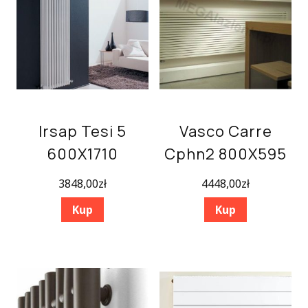
Irsap Tesi 5
Vasco Carre
600X1710
Cphn2 800X595
3848,00
zł
4448,00
zł
Kup
Kup