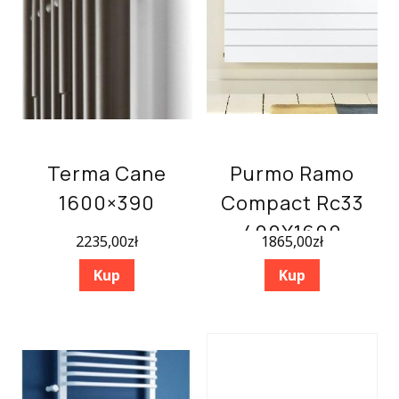
Terma Cane
Purmo Ramo
1600×390
Compact Rc33
400X1600
2235,00
zł
1865,00
zł
Kup
Kup