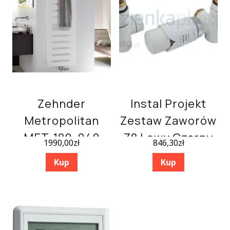
Zehnder
Instal Projekt
Metropolitan
Zestaw Zaworów
MET-180-040
Z8 Lewy Czarny
1990,00
zł
846,30
zł
Biały
(6051 00004
Kup
Kup
C32)