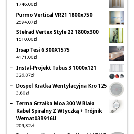
1746,00
Zł
Purmo Vertical VR21 1800x750
2594,07
Zł
Stelrad Vertex Style 22 1800x300
1510,00
Zł
Irsap Tesi 6 300X1575
4171,00
Zł
Instal-Projekt Tubus 3 1000x121
326,07
Zł
Dospel Kratka Wentylacyjna Kro 125
3,80
Zł
Terma Grzałka Moa 300 W Biała
Kabel Spiralny Z Wtyczką + Trójnik
Wemat03B916U
209,82
Zł