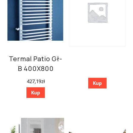
Termal Patio Gł-
B 400X800
427,19
zł
Kup
Kup