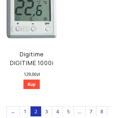
Digitime
DIGITIME 1000i
129,00
zł
Kup
←
1
2
3
4
5
…
7
8