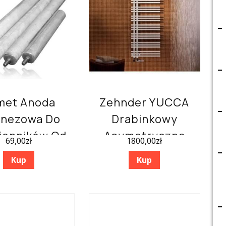
met Anoda
Zehnder YUCCA
nezowa Do
Drabinkowy
enników Od
Asymetryczna
69,00
zł
1800,00
zł
100 Litrów
Biały YA 090-050
Kup
Kup
25×400