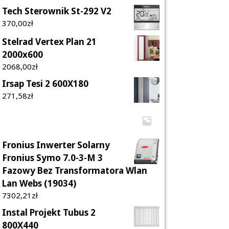
Tech Sterownik St-292 V2
370,00
Zł
Stelrad Vertex Plan 21
2000x600
2068,00
Zł
Irsap Tesi 2 600X180
271,58
Zł
Fronius Inwerter Solarny
Fronius Symo 7.0-3-M 3
Fazowy Bez Transformatora Wlan
Lan Webs (19034)
7302,21
Zł
Instal Projekt Tubus 2
800X440