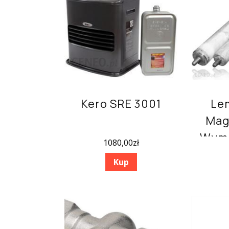
Kero SRE 3001
Le
Mag
Wymi
1080,00
zł
80-
Kup