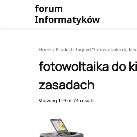
Skip
forum
to
Informatyków
content
Home
/ Products tagged “fotowoltaika do kie
fotowoltaika do k
zasadach
Showing 1–9 of 74 results