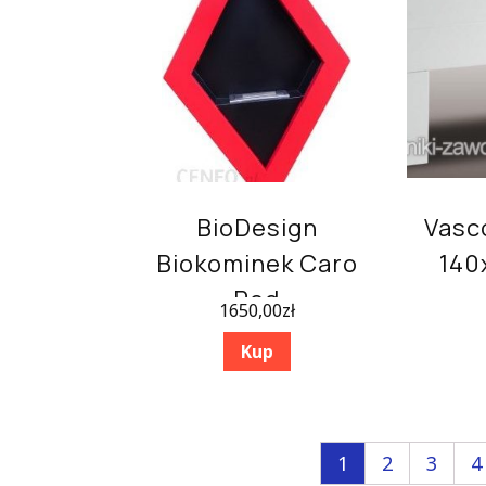
BioDesign
Vasc
Biokominek Caro
140
Red
1650,00
zł
Kup
1
2
3
4