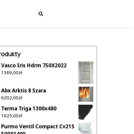
rodukty
Vasco Iris Hdrm 750X2022
1389,00
Zł
Abx Arktis 8 Szara
6202,00
Zł
Terma Triga 1300x480
1625,00
Zł
Purmo Ventil Compact Cv21S
500X1400