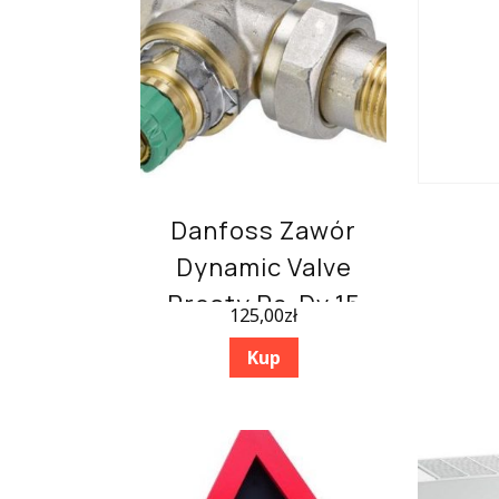
Danfoss Zawór
Dynamic Valve
Prosty Ra-Dv 15
125,00
zł
(013G7714)
Kup