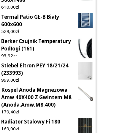
610,00
Zł
Termal Patio GŁ-B Biały
600x600
529,00
Zł
Berker Czujnik Temperatury
Podłogi (161)
93,92
Zł
Stiebel Eltron PEY 18/21/24
(233993)
999,00
Zł
Kospel Anoda Magnezowa
Amw 40X400 Z Gwintem M8
(Anoda.Amw.M8.400)
179,40
Zł
Radiator Stalowy Fi 180
169,00
Zł