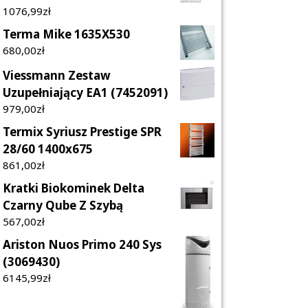
1076,99
Zł
Terma Mike 1635X530
680,00
Zł
Viessmann Zestaw
Uzupełniający EA1 (7452091)
979,00
Zł
Termix Syriusz Prestige SPR
28/60 1400x675
861,00
Zł
Kratki Biokominek Delta
Czarny Qube Z Szybą
567,00
Zł
Ariston Nuos Primo 240 Sys
(3069430)
6145,99
Zł