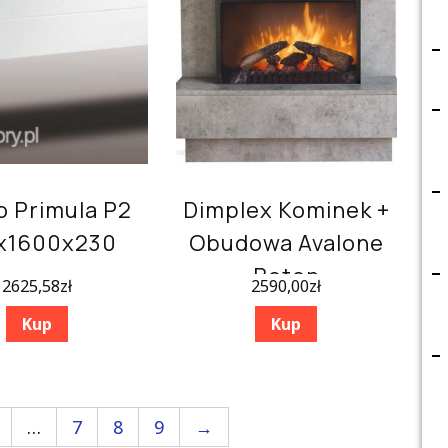
Pęcherzyków
Powietrza
o Primula P2
Dimplex Kominek +
x1600x230
Obudowa Avalone
Beton
2625,58
zł
2590,00
zł
Kup
Kup
…
7
8
9
→