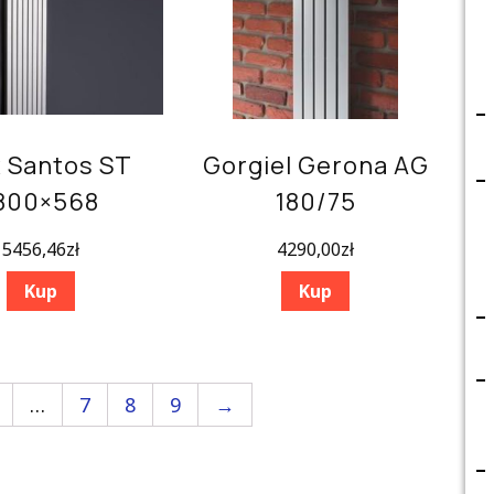
x Santos ST
Gorgiel Gerona AG
800×568
180/75
5456,46
zł
4290,00
zł
Kup
Kup
…
7
8
9
→