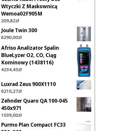
Wtyczki Z Maskownicą
Wemoa02F905M
209,82
Zł
Joule Twin 300
6290,00
Zł
Afriso Analizator Spalin
BlueLyzer O2, CO, Ciąg
Kominowy (1438116)
4234,45
Zł
Luxrad Zeus 900X1110
6210,27
Zł
Zehnder Quaro QA 100-045
450x971
1039,00
Zł
Purmo Plan Compact FC33