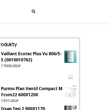
rodukty
Vaillant Ecotec Plus Vu 806/5-
5 (0010010763)
17000,00
Zł
Purmo Plan Ventil Compact M
Fcvm22 600X1200
1557,00
Zł
Irsap Tesi 2 900X1170