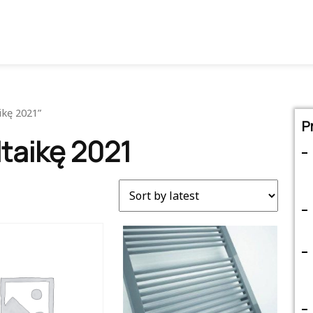
ikę 2021”
P
taikę 2021