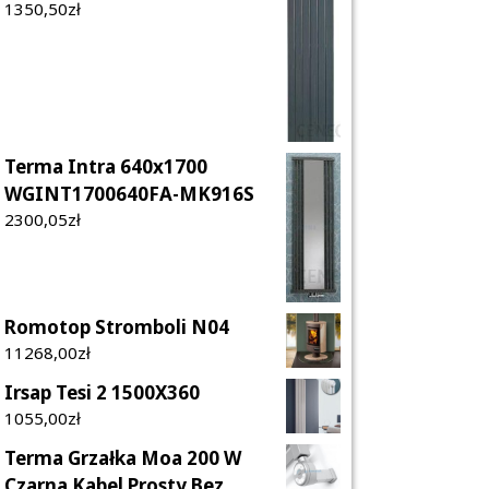
1350,50
Zł
Terma Intra 640x1700
WGINT1700640FA-MK916S
2300,05
Zł
Romotop Stromboli N04
11268,00
Zł
Irsap Tesi 2 1500X360
1055,00
Zł
Terma Grzałka Moa 200 W
Czarna Kabel Prosty Bez