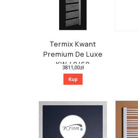
Termix Kwant
Premium De Luxe
KW 40/60
3811,00
zł
1600×600
Kup