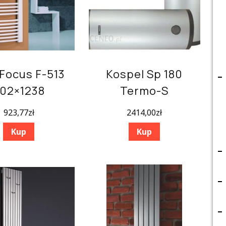
 Focus F-513
Kospel Sp 180
02×1238
Termo-S
923,77
zł
2414,00
zł
Kup
Kup