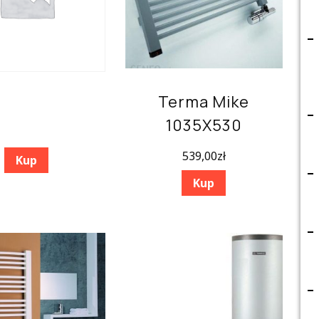
Terma Mike
1035X530
539,00
zł
Kup
Kup