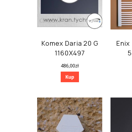
Komex Daria 20 G
Enix
1160X497
5
486,00
zł
Kup