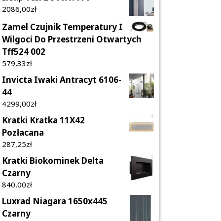
2086,00
Zł
Zamel Czujnik Temperatury I
Wilgoci Do Przestrzeni Otwartych
Tff524 002
579,33
Zł
Invicta Iwaki Antracyt 6106-
44
4299,00
Zł
Kratki Kratka 11X42
Pozłacana
287,25
Zł
Kratki Biokominek Delta
Czarny
840,00
Zł
Luxrad Niagara 1650x445
Czarny