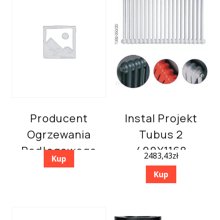
Producent
Instal Projekt
Ogrzewania
Tubus 2
Podłogowego
400X1168
2483,43
zł
Kup
Marki DEVI
Kup