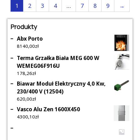
1
2
3
4
…
7
8
9
→
Produkty
Abx Porto
8140,00
Zł
Terma Grzałka Biała MEG 600 W
WEMEG06F916U
178,26
Zł
Biawar Moduł Elektryczny 4,0 Kw,
230/400 V (12504)
620,00
Zł
Vasco Alu Zen 1600X450
4300,10
Zł