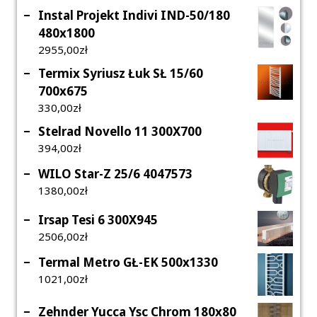
Instal Projekt Indivi IND-50/180
480x1800
2955,00
Zł
Termix Syriusz Łuk SŁ 15/60
700x675
330,00
Zł
Stelrad Novello 11 300X700
394,00
Zł
WILO Star-Z 25/6 4047573
1380,00
Zł
Irsap Tesi 6 300X945
2506,00
Zł
Termal Metro GŁ-EK 500x1330
1021,00
Zł
Zehnder Yucca Ysc Chrom 180x80