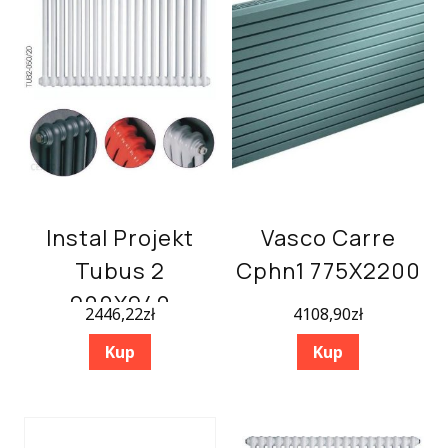
Instal Projekt
Vasco Carre
Tubus 2
Cphn1 775X2200
900X940
2446,22
zł
4108,90
zł
Kup
Kup