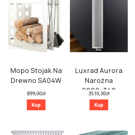
Mopo Stojak Na
Luxrad Aurora
Drewno SA04W
Narożna
2000×340
899,00
zł
3510,30
zł
Kup
Kup