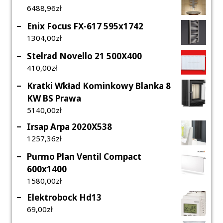
6488,96
Zł
Enix Focus FX-617 595x1742
1304,00
Zł
Stelrad Novello 21 500X400
410,00
Zł
Kratki Wkład Kominkowy Blanka 8
KW BS Prawa
5140,00
Zł
Irsap Arpa 2020X538
1257,36
Zł
Purmo Plan Ventil Compact
600x1400
1580,00
Zł
Elektrobock Hd13
69,00
Zł