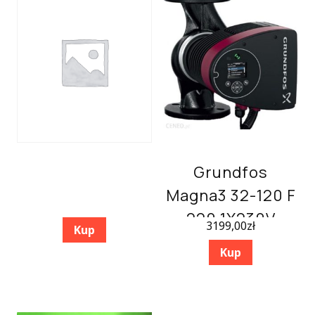
Grundfos
Magna3 32-120 F
220 1X230V
3199,00
zł
Kup
PN6/10
Kup
(97924259)