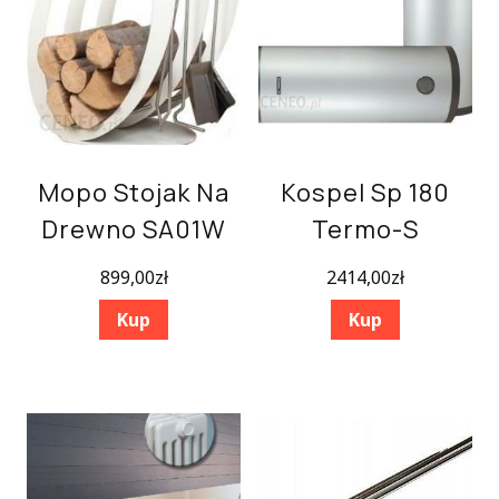
Mopo Stojak Na
Kospel Sp 180
Drewno SA01W
Termo-S
899,00
zł
2414,00
zł
Kup
Kup