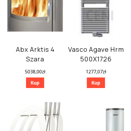
Abx Arktis 4
Vasco Agave Hrm
Szara
500X1726
5038,00
zł
1277,07
zł
Kup
Kup