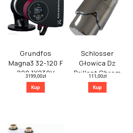
Grundfos
Schlosser
Magna3 32-120 F
Głowica Dz
220 1X230V
Brillant Chrom
3199,00
zł
111,00
zł
PN6/10
600500007
Kup
Kup
(97924259)