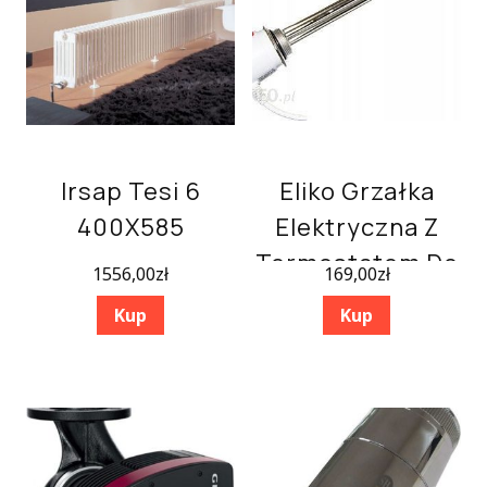
Irsap Tesi 6
Eliko Grzałka
400X585
Elektryczna Z
Termostatem Do
1556,00
zł
169,00
zł
Bojlera 1,4 Kw 5/4
Kup
Kup
W082b