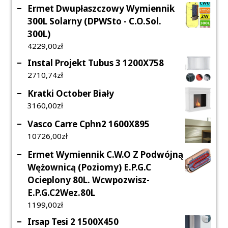
Ermet Dwupłaszczowy Wymiennik
300L Solarny (DPWSto - C.O.Sol.
300L)
4229,00
Zł
Instal Projekt Tubus 3 1200X758
2710,74
Zł
Kratki October Biały
3160,00
Zł
Vasco Carre Cphn2 1600X895
10726,00
Zł
Ermet Wymiennik C.W.O Z Podwójną
Wężownicą (Poziomy) E.P.G.C
Ocieplony 80L. Wcwpozwisz-
E.P.G.C2Wez.80L
1199,00
Zł
Irsap Tesi 2 1500X450