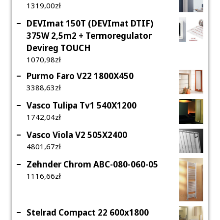
1319,00
Zł
DEVImat 150T (DEVImat DTIF)
375W 2,5m2 + Termoregulator
Devireg TOUCH
1070,98
Zł
Purmo Faro V22 1800X450
3388,63
Zł
Vasco Tulipa Tv1 540X1200
1742,04
Zł
Vasco Viola V2 505X2400
4801,67
Zł
Zehnder Chrom ABC-080-060-05
1116,66
Zł
Stelrad Compact 22 600x1800