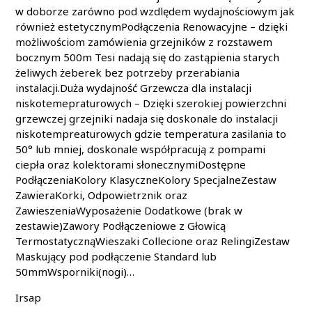
w doborze zarówno pod wzdlędem wydajnościowym jak
również estetycznymPodłączenia Renowacyjne – dzięki
możliwościom zamówienia grzejników z rozstawem
bocznym 500m Tesi nadają się do zastąpienia starych
żeliwych żeberek bez potrzeby przerabiania
instalacji.Duża wydajność Grzewcza dla instalacji
niskotemepraturowych – Dzięki szerokiej powierzchni
grzewczej grzejniki nadaja się doskonale do instalacji
niskotempreaturowych gdzie temperatura zasilania to
50° lub mniej, doskonale współpracują z pompami
ciepła oraz kolektorami słonecznymiDostępne
PodłączeniaKolory KlasyczneKolory SpecjalneZestaw
ZawieraKorki, Odpowietrznik oraz
ZawieszeniaWyposażenie Dodatkowe (brak w
zestawie)Zawory Podłączeniowe z Głowicą
TermostatycznąWieszaki Collecione oraz RelingiZestaw
Maskujący pod podłączenie Standard lub
50mmWsporniki(nogi)…
Irsap