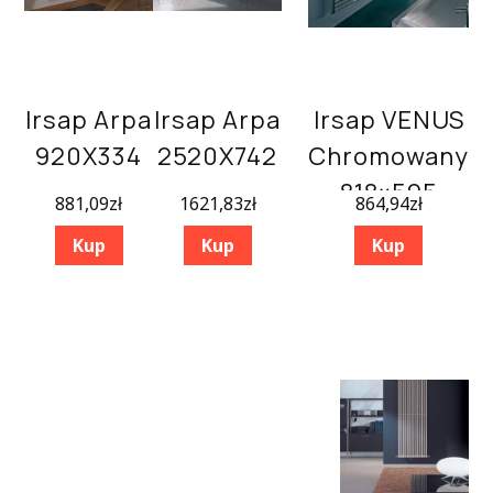
Irsap Arpa
Irsap Arpa
Irsap VENUS
920X334
2520X742
Chromowany
818×595
881,09
zł
1621,83
zł
864,94
zł
Kup
Kup
Kup