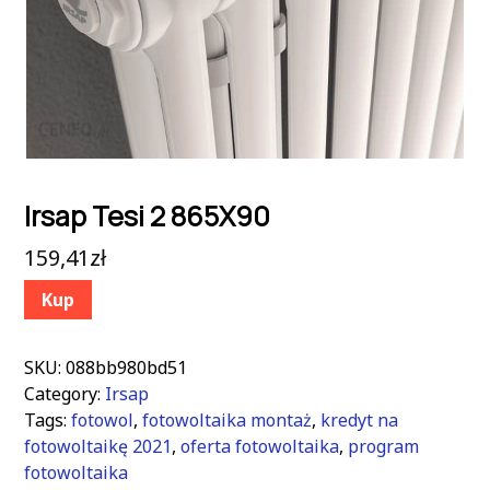
Irsap Tesi 2 865X90
159,41
zł
Kup
SKU:
088bb980bd51
Category:
Irsap
Tags:
fotowol
,
fotowoltaika montaż
,
kredyt na
fotowoltaikę 2021
,
oferta fotowoltaika
,
program
fotowoltaika