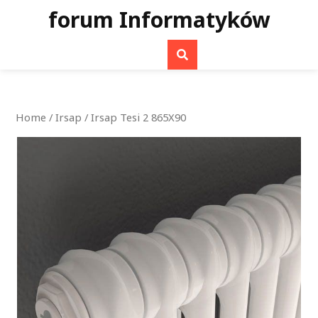
Skip
forum Informatyków
to
content
Home
/
Irsap
/ Irsap Tesi 2 865X90