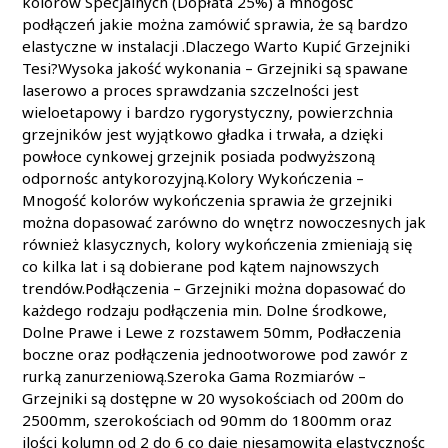
kolorów Specjalnych (Dopłata 25%) a mnogość
podłączeń jakie można zamówić sprawia, że są bardzo
elastyczne w instalacji .Dlaczego Warto Kupić Grzejniki
Tesi?Wysoka jakość wykonania – Grzejniki są spawane
laserowo a proces sprawdzania szczelności jest
wieloetapowy i bardzo rygorystyczny, powierzchnia
grzejników jest wyjątkowo gładka i trwała, a dzięki
powłoce cynkowej grzejnik posiada podwyższoną
odpornośc antykorozyjną.Kolory Wykończenia –
Mnogość kolorów wykończenia sprawia że grzejniki
można dopasować zarówno do wnętrz nowoczesnych jak
również klasycznych, kolory wykończenia zmieniają się
co kilka lat i są dobierane pod kątem najnowszych
trendów.Podłączenia – Grzejniki można dopasować do
każdego rodzaju podłączenia min. Dolne środkowe,
Dolne Prawe i Lewe z rozstawem 50mm, Podłaczenia
boczne oraz podłączenia jednootworowe pod zawór z
rurką zanurzeniową.Szeroka Gama Rozmiarów –
Grzejniki są dostępne w 20 wysokościach od 200m do
2500mm, szerokościach od 90mm do 1800mm oraz
ilości kolumn od 2 do 6 co daje niesamowitą elastycznośc