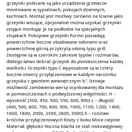
grzejniki polecane są jako urządzenia grzewcze
montowane w sypialniach, pokojach dziennych,
kuchniach. Montaż jest możliwy zarówno na ścianie jako
grzejniki wiszące, opcjonalnie można uzyskać grzejniki
stojące montując je na podłodze na specjalnych
stojakach. Pokojowe grzejniki Purmo posiadają
powierzchnie boczne obudowane osłonami oraz
powierzchnię górną przykrytą osłoną typu grill.
Dostępne są w szerokim zakresie typów i rozmiarów,
dlatego łatwo dobrać grzejnik do pomieszczenia każdej
wielkości. Grzejniki typu C wyposażone są w cztery
boczne otwory przyłączeniowe w każdym narożniku
grzejnika z gwintem wewnętrznym ½″. Istnieje
możliwość zamówienia wersji ocynkowanej dla montażu
w pomieszczeniach o podwyższonej wilgotności. H –
wysokość (300, 450, 500, 550, 600, 900) L – długość
(400, 500, 600, 700, 800, 900, 1000, 1100, 1200, 1400,
1600, 1800, 2000, 2300, 2600, 3000) h – rozstaw
króćców przyłączeniowych Rzuty z boku Moce cieplne
Materiał: głęboko tłoczna blacha ze stali niskowęglowej