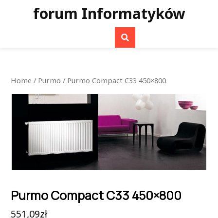
Skip
forum Informatyków
to
content
Home
/
Purmo
/ Purmo Compact C33 450×800
Purmo Compact C33 450×800
551,09
zł