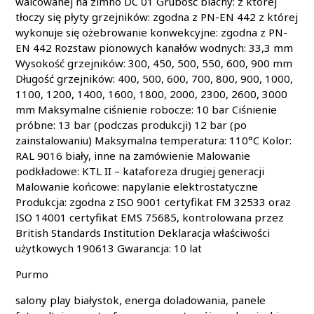
walcowanej na zimno DC 01 Grubość blachy: z której
tłoczy się płyty grzejników: zgodna z PN-EN 442 z której
wykonuje się ożebrowanie konwekcyjne: zgodna z PN-
EN 442 Rozstaw pionowych kanałów wodnych: 33,3 mm
Wysokość grzejników: 300, 450, 500, 550, 600, 900 mm
Długość grzejników: 400, 500, 600, 700, 800, 900, 1000,
1100, 1200, 1400, 1600, 1800, 2000, 2300, 2600, 3000
mm Maksymalne ciśnienie robocze: 10 bar Ciśnienie
próbne: 13 bar (podczas produkcji) 12 bar (po
zainstalowaniu) Maksymalna temperatura: 110°C Kolor:
RAL 9016 biały, inne na zamówienie Malowanie
podkładowe: KTL II – kataforeza drugiej generacji
Malowanie końcowe: napylanie elektrostatyczne
Produkcja: zgodna z ISO 9001 certyfikat FM 32533 oraz
ISO 14001 certyfikat EMS 75685, kontrolowana przez
British Standards Institution Deklaracja właściwości
użytkowych 190613 Gwarancja: 10 lat
Purmo
salony play białystok, energa doladowania, panele